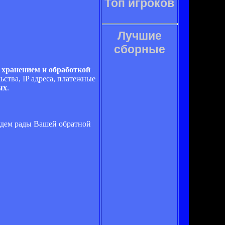
Топ игроков
Лучшие
сборные
, хранением и обработкой
ьства, IP адреса, платежные
ых
.
Будем рады Вашей обратной