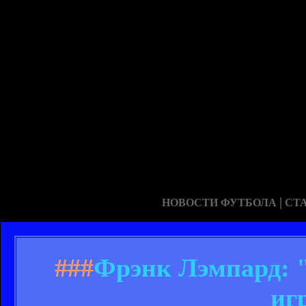
|
НОВОСТИ ФУТБОЛА
СТ
###
Фрэнк Лэмпард: 
иг