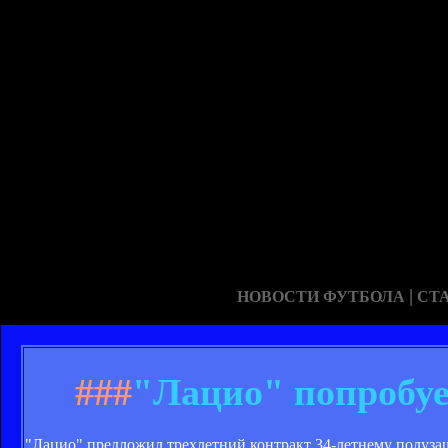
|
НОВОСТИ ФУТБОЛА
СТ
###
"Лацио" попробуе
"Лацио" предложил трехлетний контракт 34-летнему полузащ