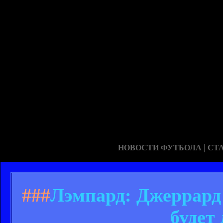
|
НОВОСТИ ФУТБОЛА
СТ
###
Лэмпард: Джеррард 
будет