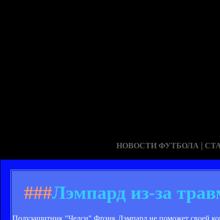
|
НОВОСТИ ФУТБОЛА
СТ
###
Лэмпард из-за тра
Полузащитник "Челси" Фрэнк Лэмпард не поможет своей ко