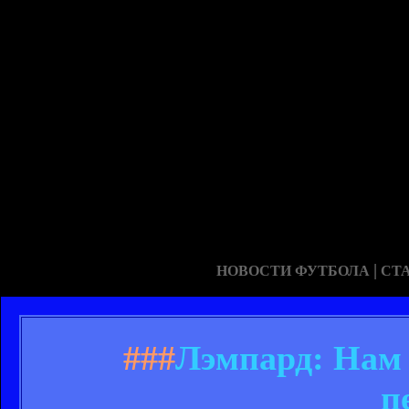
|
НОВОСТИ ФУТБОЛА
СТ
###
Лэмпард: Нам 
п