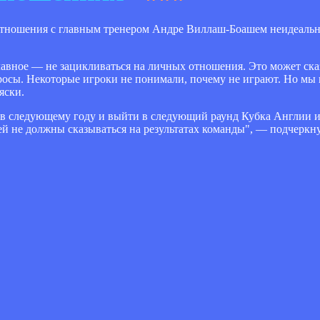
отношения с главным тренером Андре Виллаш-Боашем неидеальн
главное — не зацикливаться на личных отношения. Это может ска
росы. Некоторые игроки не понимали, почему не играют. Но мы 
яски.
в в следующему году и выйти в следующий раунд Кубка Англии 
тей не должны сказываться на результатах команды", — подчеркн