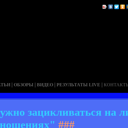
|
|
|
|
АТЬИ
ОБЗОРЫ
ВИДЕО
РЕЗУЛЬТАТЫ LIVE
КОНТАКТ
нужно зацикливаться на 
тношениях"
###