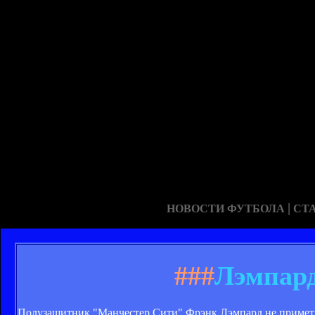
|
НОВОСТИ ФУТБОЛА
СТ
###
Лэмпард
Полузащитник "Манчестер Сити" Фрэнк Лэмпард не примет