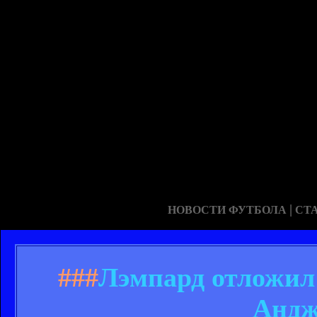
|
НОВОСТИ ФУТБОЛА
СТ
###
Лэмпард отложил 
Андж