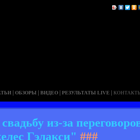
|
|
|
|
АТЬИ
ОБЗОРЫ
ВИДЕО
РЕЗУЛЬТАТЫ LIVE
КОНТАКТ
свадьбу из-за переговоров
елес Гэлакси"
###