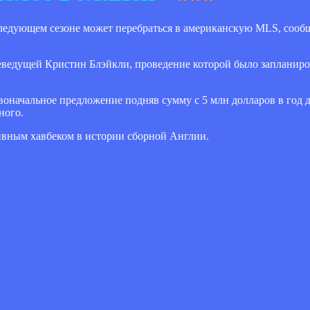
ледующем сезоне может перебраться в американскую MLS, сооб
еведущей Кристин Блэйкли, проведение которой было запланиров
оначальное предложение подняв сумму с 5 млн долларов в год до
ного.
ивным хавбеком в истории сборной Англии.