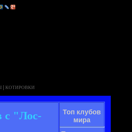
|
Ы
КОТИРОВКИ
Топ клубов
 с "Лос-
мира