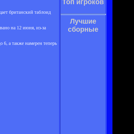
Топ игроков
щает британский таблоид
Лучшие
ано на 12 июня, из-за
сборные
 6, а также намерен теперь