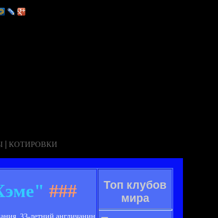
|
Ы
КОТИРОВКИ
Топ клубов
Хэме"
###
мира
ания, 33-летний англичанин