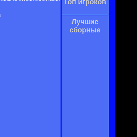
Топ игроков
и
Лучшие
сборные