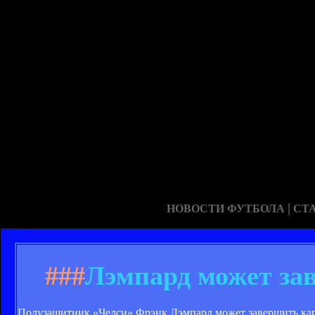
|
НОВОСТИ ФУТБОЛА
СТ
###
Лэмпард может за
Полузащитник «Челси» Фрэнк Лэмпард может завершить карь