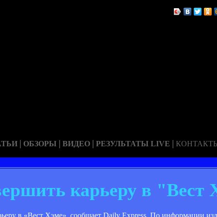
|
|
|
|
АТЬИ
ОБЗОРЫ
ВИДЕО
РЕЗУЛЬТАТЫ LIVE
КОНТАКТ
вершить карьеру в "Вест 
еру в «Вест Хэме», сообщает Daily Express. По информации изд