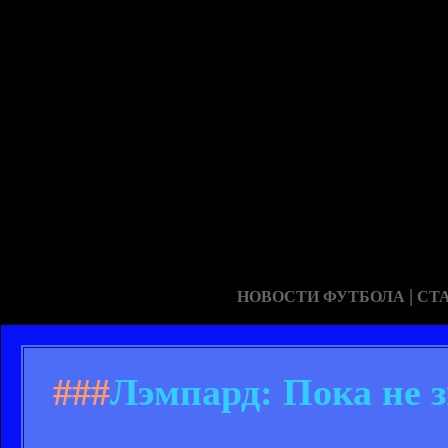
|
НОВОСТИ ФУТБОЛА
СТ
###
Лэмпард: Пока не з