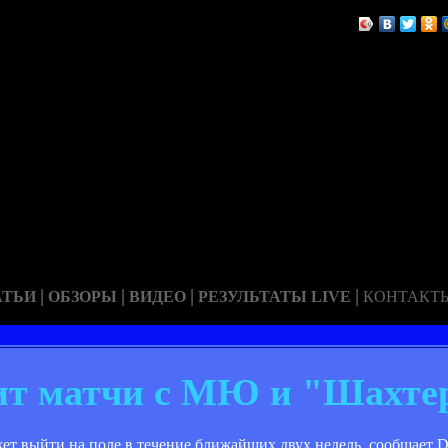
|
|
|
|
АТЬИ
ОБЗОРЫ
ВИДЕО
РЕЗУЛЬТАТЫ LIVE
КОНТАКТ
ит матчи с МЮ и "Шахте
 выйти на поле в течение ближайших двух недель, сообщает Da