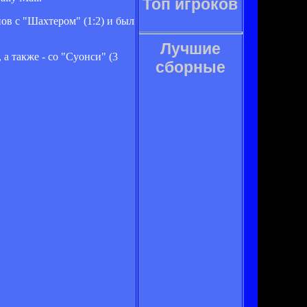
Топ игроков
в с "Шахтером" (1:2) и был
Лучшие
а также - со "Суонси" (3
сборные