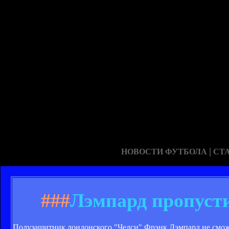
|
НОВОСТИ ФУТБОЛА
СТ
###
Лэмпард пропуст
Полузащитник лондонского "Челси" Фрэнк Лэмпард не сможет