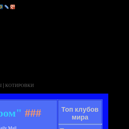
|
Ы
КОТИРОВКИ
Топ клубов
ром"
###
мира
ily Mail.