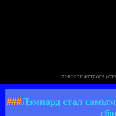
|
НОВОСТИ ФУТБОЛА
СТ
###
Лэмпард стал самым
сбо