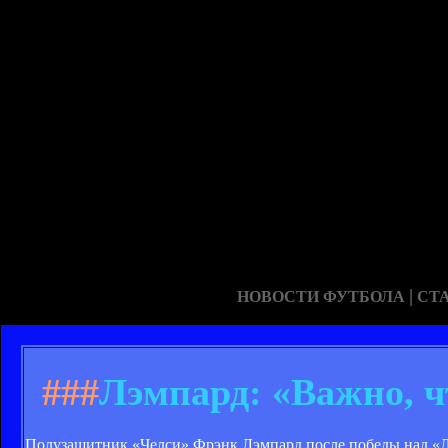
|
НОВОСТИ ФУТБОЛА
СТ
###
Лэмпард: «Важно, 
Полузащитник «Челси» Фрэнк Лэмпард после победы над «Ли