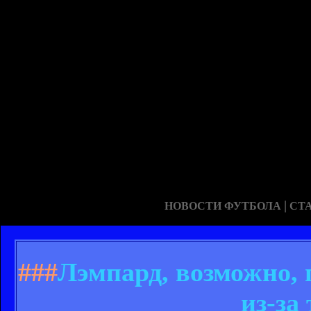
|
НОВОСТИ ФУТБОЛА
СТ
###
Лэмпард, возможно,
из-за