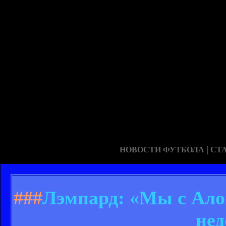
|
НОВОСТИ ФУТБОЛА
СТ
###
Лэмпард: «Мы с Ало
нед