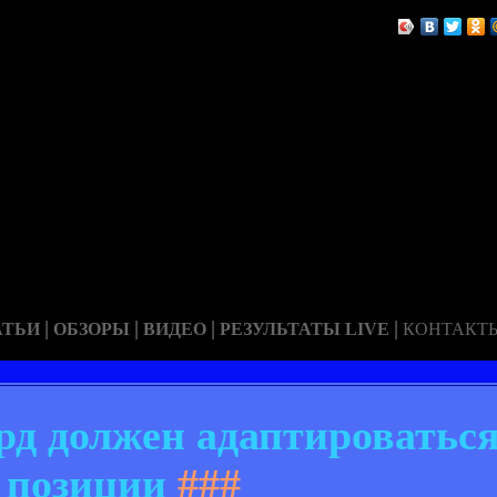
|
|
|
|
АТЬИ
ОБЗОРЫ
ВИДЕО
РЕЗУЛЬТАТЫ LIVE
КОНТАКТ
д должен адаптироваться
позиции
###