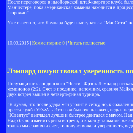
После переговоров в ньюйоркской штаб-квартире клуба было
Манчестере, пока американская команда находится в процес
"горожан".
Уже известно, что Лэмпард будет выступать за "МанСити" п
10.03.2015 |
Комментарии: 0
|
Читать полностью
Лэмпард почувствовал уверенность по
Полузащитник лондонского "Челси" Фрэнк Лэмпард рассказал
чемпионов (2:2). Счет в поединке, напомним, сравнял Майкл
двух встреч вышел в четвертьфинал турнира.
"Я думал, что после удара мяч угодит в сетку, но, к сожален
пресс-служба УЕФА. - Этот гол был очень важен, ведь в пер
"Ювентус" выглядел лучше и быстрее двигался с мячом. Над 
Надо было изменить ритм встречи, и к концу тайма мы начал
только мы сравняли счет, то почувствовали уверенность, ве