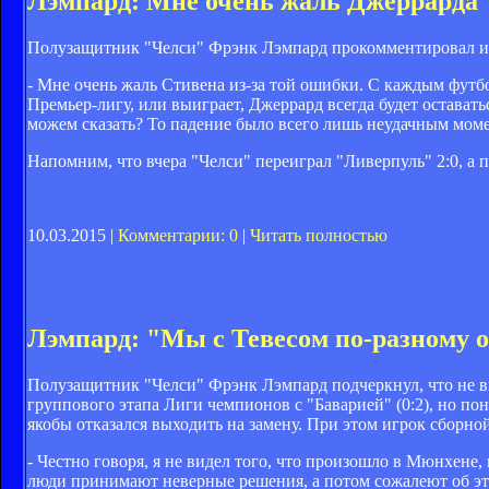
Лэмпард: Мне очень жаль Джеррарда
Полузащитник "Челси" Фрэнк Лэмпард прокомментировал ис
- Мне очень жаль Стивена из-за той ошибки. С каждым футб
Премьер-лигу, или выиграет, Джеррард всегда будет остават
можем сказать? То падение было всего лишь неудачным момен
Напомним, что вчера "Челси" переиграл "Ливерпуль" 2:0, а 
10.03.2015 |
Комментарии: 0
|
Читать полностью
Лэмпард: "Мы с Тевесом по-разному о
Полузащитник "Челси" Фрэнк Лэмпард подчеркнул, что не ви
группового этапа Лиги чемпионов с "Баварией" (0:2), но п
якобы отказался выходить на замену. При этом игрок сборно
- Честно говоря, я не видел того, что произошло в Мюнхене,
люди принимают неверные решения, а потом сожалеют об этом